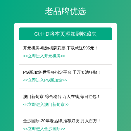
遥想公瑾当年，小乔初嫁了，雄姿英发。
羽扇纶巾，谈笑间，樯橹灰飞烟灭。
故国神游，多情应笑我，早生华发。
人生如梦，一尊还酹江月。